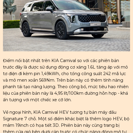
Điểm nổi bật nhất trên KIA Carnival so với các phiên bản
trước đây là được sử dụng động cơ xăng 1.6L tăng áp với mô
tơ điện đi kèm pin 1,49kWh, cho tổng công suất 242 mã lực
và mô men xoắn 569Nm. Trên bản này có thêm tính năng
phanh tái tạo năng lượng. Theo công bố, mức tiêu hao nhiên
liệu của phiên bản này là 4,95 lít/100km đường hỗn hợp - khá
ấn tượng với một chiếc xe cỡ lớn.
Về ngoại hình, KIA Carnival HEV tương tự bản máy dầu
Signature 7 chỗ. Một số điểm khác biệt là thêm logo HEV, bộ
mâm 19inch có họa tiết 3D. Phiên bản này cũng trang bị
thêm cửa gió bên dưới cản trước có chức năng đóng mở tự