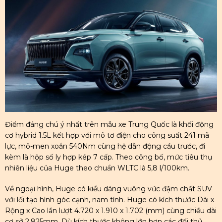
Điểm đáng chú ý nhất trên mẫu xe Trung Quốc là khối động
cơ hybrid 1.5L kết hợp với mô tơ điện cho công suất 241 mã
lực, mô-men xoắn 540Nm cùng hệ dẫn động cầu trước, đi
kèm là hộp số ly hợp kép 7 cấp. Theo công bố, mức tiêu thụ
nhiên liệu của Huge theo chuẩn WLTC là 5,8 l/100km.
Về ngoại hình, Huge có kiểu dáng vuông vức đậm chất SUV
với lối tạo hình góc cạnh, nam tính. Huge có kích thước Dài x
Rộng x Cao lần lượt 4.720 x 1.910 x 1.702 (mm) cùng chiều dài
cơ sở 2.825mm. Dù kích thước không lớn hơn các đối thủ