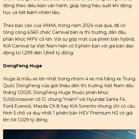
động theo điều kiện vận hành, giúp tăng hiệu suất khí động
học và tiết kiệm nhiên liệu.
Theo báo cáo của VAMA, trong năm 2024 vừa qua, đã có
tổng cộng 6.560 chiếc Carnival bán ra thị trường, dẫn đầu
phân khúc MPV cỡ lớn. Với sự góp mặt của phiên bản hybrid,
KIA Carnival tại Việt Nam hiện có 5 phiên bản với giá bán dao
động từ 1,299 đến 1,849 tỷ đồng.
DongFeng Huge
Huge là mẫu xe lớn nhất trong nhóm 4 xe mà hãng xe Trung
Quốc DongFeng vừa giới thiệu đến thị trường Việt Nam đầu
tháng 1/2025. DongFeng Huge thuộc phân khúc
SUV/crossover cỡ D, chung "mâm" với Hyundai Santa Fe,
Ford Everest, Mazda CX-8 hay KIA Sorento nhưng chỉ có cấu
hình 5 chỗ và duy nhất 1 phiên bản HEV Premium H2 có giá
lên tới 1,029 tỷ đồng.