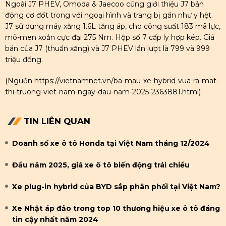
Ngoài J7 PHEV, Omoda & Jaecoo cũng giới thiệu J7 bản
động cơ đốt trong với ngoại hình và trang bị gần như y hệt.
J7 sử dụng máy xăng 1.6L tăng áp, cho công suất 183 mã lực,
mô-men xoắn cực đại 275 Nm. Hộp số 7 cấp ly hợp kép. Giá
bán của J7 (thuần xăng) và J7 PHEV lần lượt là 799 và 999
triệu đồng.
(Nguồn
https://vietnamnet.vn/ba-mau-xe-hybrid-vua-ra-mat-
thi-truong-viet-nam-ngay-dau-nam-2025-2363881.html
)
TIN LIÊN QUAN
Doanh số xe ô tô Honda tại Việt Nam tháng 12/2024
Đầu năm 2025, giá xe ô tô biến động trái chiều
Xe plug-in hybrid của BYD sắp phân phối tại Việt Nam?
Xe Nhật áp đảo trong top 10 thương hiệu xe ô tô đáng
tin cậy nhất năm 2024