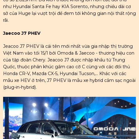
như Hyundai Santa Fe hay KIA Sorento, nhưng chiều dài cơ
sở của Huge lại vượt trội để đem tới không gian nội thất rộng
rãi.
Jaecoo J7 PHEV
Jeacoo J7 PHEV là cái tên mới nhất vừa gia nhập thị trường
Việt Nam vào tối 15/1 bởi Omoda & Jaecoo - thương hiệu con
của tập đoàn Chery. Jeacoo J7 được nhập khẩu từ Trung
Quốc, thuộc phân khúc gầm cao cỡ C cùng với các đối thủ
Honda CR-V, Mazda CX-5, Hyundai Tucson,... Khác với các
mẫu xe HEV ở trên, J7 PHEV là mẫu xe hybrid cắm sạc ngoài
(plug-in-hybrid).