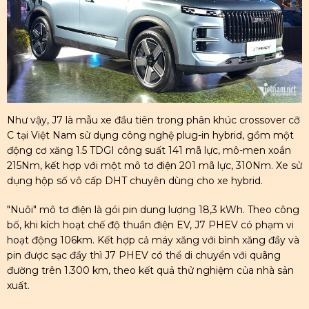
Như vậy, J7 là mẫu xe đầu tiên trong phân khúc crossover cỡ
C tại Việt Nam sử dụng công nghệ plug-in hybrid, gồm một
động cơ xăng 1.5 TDGI công suất 141 mã lực, mô-men xoắn
215Nm, kết hợp với một mô tơ điện 201 mã lực, 310Nm. Xe sử
dụng hộp số vô cấp DHT chuyên dùng cho xe hybrid.
"Nuôi" mô tơ điện là gói pin dung lượng 18,3 kWh. Theo công
bố, khi kích hoạt chế độ thuần điện EV, J7 PHEV có phạm vi
hoạt động 106km. Kết hợp cả máy xăng với bình xăng đầy và
pin được sạc đầy thì J7 PHEV có thể di chuyển với quãng
đường trên 1.300 km, theo kết quả thử nghiệm của nhà sản
xuất.