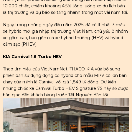
10.000 chiếc, chiếm khoảng 4,5% tổng lượng xe du lịch bán
ra thị trường và dự báo sẽ tăng nhanh trong một vài năm tới.
Ngay trong những ngày đầu năm 2025, đã có ít nhất 3 mẫu
xe hybrid mới gia nhập thị trường Việt Nam, chủ yếu ở nhóm
xe gầm cao, bao gồm cả xe hybrid thường (HEV) và hybrid
cắm sạc (PHEV).
KIA Carnival 1.6 Turbo HEV
Theo tìm hiểu của VietNamNet, THACO-KIA vừa bổ sung
phiên bản sử dụng động cơ hybrid cho mẫu MPV cỡ lớn bán
chạy của mình là Carnival với giá 1,849 tỷ đồng. Dự kiến
những chiếc xe Carnival Turbo HEV Signature 7S này sẽ được
bàn giao đến khách hàng trước Tết Nguyên đán tới.