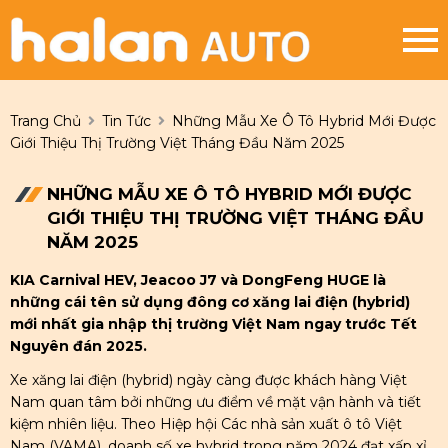
Trang Chủ
Tin Tức
Những Mẫu Xe Ô Tô Hybrid Mới Được
Giới Thiệu Thị Trường Việt Tháng Đầu Năm 2025
NHỮNG MẪU XE Ô TÔ HYBRID MỚI ĐƯỢC
GIỚI THIỆU THỊ TRƯỜNG VIỆT THÁNG ĐẦU
NĂM 2025
KIA Carnival HEV, Jeacoo J7 và DongFeng HUGE là
những cái tên sử dụng đông cơ xăng lai điện (hybrid)
mới nhất gia nhập thị trường Việt Nam ngay trước Tết
Nguyên đán 2025.
Xe xăng lai điện (hybrid) ngày càng được khách hàng Việt
Nam quan tâm bởi những ưu điểm về mặt vận hành và tiết
kiệm nhiên liệu. Theo Hiệp hội Các nhà sản xuất ô tô Việt
Nam (VAMA), doanh số xe hybrid trong năm 2024 đạt xấp xỉ