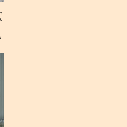
àn
ẫu
u