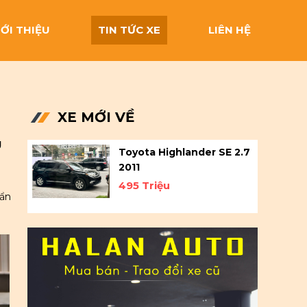
IỚI THIỆU
TIN TỨC XE
LIÊN HỆ
XE MỚI VỀ
g
Toyota Highlander SE 2.7
2011
495 Triệu
uẩn