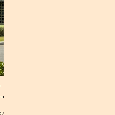
g
nhu
 30