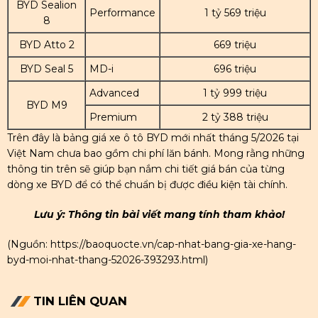
BYD Sealion
Performance
1 tỷ 569 triệu
8
BYD Atto 2
669 triệu
BYD Seal 5
MD-i
696 triệu
Advanced
1 tỷ 999 triệu
BYD M9
Premium
2 tỷ 388 triệu
Trên đây là bảng giá xe ô tô BYD mới nhất tháng 5/2026 tại
Việt Nam chưa bao gồm chi phí lăn bánh. Mong rằng những
thông tin trên sẽ giúp bạn nắm chi tiết giá bán của từng
dòng xe BYD để có thể chuẩn bị được điều kiện tài chính.
Lưu ý: Thông tin bài viết mang tính tham khảo!
(Nguồn:
https://baoquocte.vn/cap-nhat-bang-gia-xe-hang-
byd-moi-nhat-thang-52026-393293.html
)
TIN LIÊN QUAN