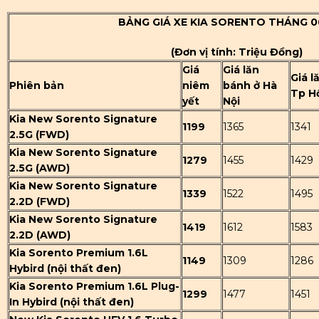
BẢNG GIÁ XE KIA SORENTO THÁNG 0
(Đơn vị tính: Triệu Đồng)
Giá
Giá lăn
Giá l
Phiên bản
niêm
bánh ở Hà
Tp H
yết
Nội
Kia New Sorento Signature
1199
1365
1341
2.5G (FWD)
Kia New Sorento Signature
1279
1455
1429
2.5G (AWD)
Kia New Sorento Signature
1339
1522
1495
2.2D (FWD)
Kia New Sorento Signature
1419
1612
1583
2.2D (AWD)
Kia Sorento Premium 1.6L
1149
1309
1286
Hybird (nội thất đen)
Kia Sorento Premium 1.6L Plug-
1299
1477
1451
In Hybird (nội thất đen)