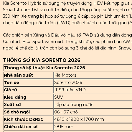
Kia Sorento Hybrid sử dụng hệ truyền động HEV kết hợp giữa
Smartstream 1.6L và mô-tơ điện, cho tổng công suất mạnh m
350 Nm. Xe trang bị hộp số tự động 6 cấp, bộ pin Lithium-ion 1
chọn dẫn động: cầu trước (FWD) hoặc 4 bánh toàn thời gian (
Các phiên bản Xăng và Dầu với hậu tố FWD sử dụng dẫn động c
Comfort, Eco, Sport và Smart. Trong khi đó, các phiên bản AW
ngoài 4 chế độ lái trên còn bổ sung 3 chế độ lái địa hình: Snow
THÔNG SỐ KIA SORENTO 2026
Thông số kỹ thuật Kia Sorento 2026
Nhà sản xuất
Kia Motors
Tên xe
Sorento 2026
Giá từ
1199 triệu VND
Kiểu dáng
SUV
Xuất xứ
Lắp ráp trong nước
Số chỗ ngồi
06 - 07 chỗ
Kích thước DxRxC
4810 x 1900 x 1700 mm
Chiều dài cơ sở
2815 mm