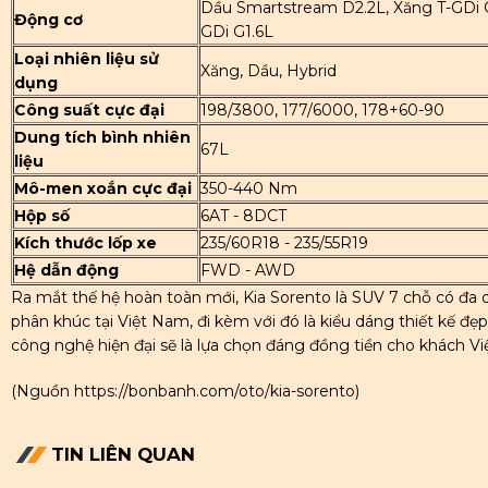
Dầu Smartstream D2.2L, Xăng T-GDi G
Động cơ
GDi G1.6L
Loại nhiên liệu sử
Xăng, Dầu, Hybrid
dụng
Công suất cực đại
198/3800, 177/6000, 178+60-90
Dung tích bình nhiên
67L
liệu
Mô-men xoắn cực đại
350-440 Nm
Hộp số
6AT - 8DCT
Kích thước lốp xe
235/60R18 - 235/55R19
Hệ dẫn động
FWD - AWD
Ra mắt thế hệ hoàn toàn mới, Kia Sorento là SUV 7 chỗ có đa
phân khúc tại Việt Nam, đi kèm với đó là kiểu dáng thiết kế đẹ
công nghệ hiện đại sẽ là lựa chọn đáng đồng tiền cho khách Việ
(Nguồn
https://bonbanh.com/oto/kia-sorento
)
TIN LIÊN QUAN